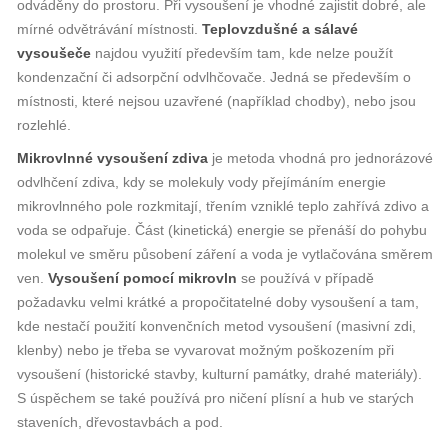
odváděny do prostoru. Při vysoušení je vhodné zajistit dobré, ale
mírné odvětrávání místnosti.
Teplovzdušné a sálavé
vysoušeče
najdou využití především tam, kde nelze použít
kondenzační či adsorpční odvlhčovače. Jedná se především o
místnosti, které nejsou uzavřené (například chodby), nebo jsou
rozlehlé.
Mikrovlnné vysoušení zdiva
je metoda vhodná pro jednorázové
odvlhčení zdiva, kdy se molekuly vody přejímáním energie
mikrovlnného pole rozkmitají, třením vzniklé teplo zahřívá zdivo a
voda se odpařuje. Část (kinetická) energie se přenáší do pohybu
molekul ve směru působení záření a voda je vytlačována směrem
ven.
Vysoušení pomocí mikrovln
se používá v případě
požadavku velmi krátké a propočitatelné doby vysoušení a tam,
kde nestačí použití konvenčních metod vysoušení (masivní zdi,
klenby) nebo je třeba se vyvarovat možným poškozením při
vysoušení (historické stavby, kulturní památky, drahé materiály).
S úspěchem se také používá pro ničení plísní a hub ve starých
staveních, dřevostavbách a pod.