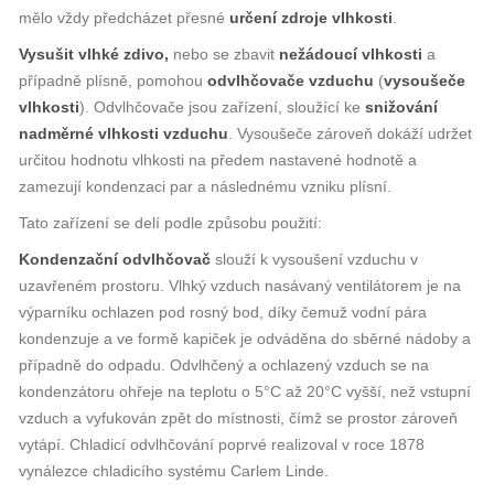
mělo vždy předcházet přesné
určení zdroje vlhkosti
.
Vysušit vlhké zdivo,
nebo se zbavit
nežádoucí vlhkosti
a
případně plísně, pomohou
odvlhčovače vzduchu
(
vysoušeče
vlhkosti
). Odvlhčovače jsou zařízení, sloužící ke
snižování
nadměrné vlhkosti vzduchu
. Vysoušeče zároveň dokáží udržet
určitou hodnotu vlhkosti na předem nastavené hodnotě a
zamezují kondenzaci par a následnému vzniku plísní.
Tato zařízení se delí podle způsobu použití:
Kondenzační odvlhčovač
slouží k vysoušení vzduchu v
uzavřeném prostoru. Vlhký vzduch nasávaný ventilátorem je na
výparníku ochlazen pod rosný bod, díky čemuž vodní pára
kondenzuje a ve formě kapiček je odváděna do sběrné nádoby a
případně do odpadu. Odvlhčený a ochlazený vzduch se na
kondenzátoru ohřeje na teplotu o 5°C až 20°C vyšší, než vstupní
vzduch a vyfukován zpět do místnosti, čímž se prostor zároveň
vytápí. Chladicí odvlhčování poprvé realizoval v roce 1878
vynálezce chladicího systému Carlem Linde.