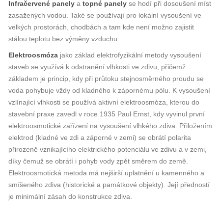
Infračervené panely
a
topné panely
se hodí při dosoušení míst
zasažených vodou. Také se používají pro lokální vysoušení ve
velkých prostorách, chodbách a tam kde není možno zajistit
stálou teplotu bez výměny vzduchu.
Elektroosmóza
jako základ elektrofyzikální metody vysoušení
staveb se využívá k odstranění vlhkosti ve zdivu, přičemž
základem je princip, kdy při průtoku stejnosměrného proudu se
voda pohybuje vždy od kladného k zápornému pólu. K vysoušení
vzlínající vlhkosti se používá aktivní elektroosmóza, kterou do
stavební praxe zavedl v roce 1935 Paul Ernst, kdy vyvinul první
elektroosmotické zařízení na vysoušení vlhkého zdiva. Přiložením
elektrod (kladné ve zdi a záporné v zemi) se obrátí polarita
přirozeně vznikajícího elektrického potenciálu ve zdivu a v zemi,
díky čemuž se obrátí i pohyb vody zpět směrem do země.
Elektroosmotická metoda má nejširší uplatnění u kamenného a
smíšeného zdiva (historické a památkové objekty). Její předností
je minimální zásah do konstrukce zdiva.