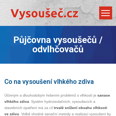
Půjčovna vysoušečů /
odvlhčovačů
Co na vysoušení vlhkého zdiva
Účinným a dlouhodobým řešením problémů s vlhkostí je
sanace
vlhkého zdiva
. Systém hydroizolačních, vysoušecích a
stavebních opatření má za cíl
trvalé snížení obsahu vlhkosti
ve zdivu
. Volbě vhodné sanační metody a realizaci vysoušení by