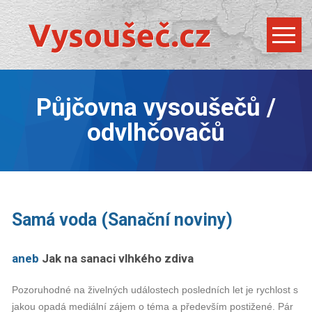
Půjčovna vysoušečů /
odvlhčovačů
Samá voda (Sanační noviny)
aneb
Jak na sanaci vlhkého zdiva
Pozoruhodné na živelných událostech posledních let je rychlost s
jakou opadá mediální zájem o téma a především postižené. Pár