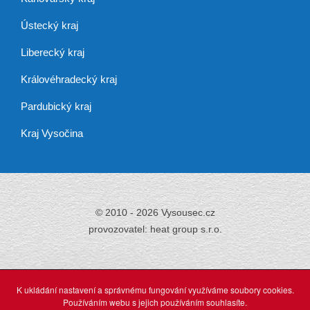
Ústecký kraj
Liberecký kraj
Královéhradecký kraj
Pardubický kraj
Kraj Vysočina
© 2010 - 2026 Vysousec.cz
provozovatel: heat group s.r.o.
Již přes 30 let
zajišťujeme odstraňování
K ukládání nastavení a správnému fungování využíváme soubory cookies.
vlhkosti,
Používáním webu s jejich používáním souhlasíte.