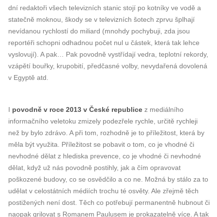
dní redaktoři všech televizních stanic stojí po kotníky ve vodě a
statečně moknou, škody se v televizních šotech zprvu šplhají
nevídanou rychlostí do miliard (mnohdy pochybuji, zda jsou
reportéři schopni odhadnou počet nul u částek, která tak lehce
vyslovují). A pak… Pak povodně vystřídají vedra, teplotní rekordy,
vzápětí bouřky, krupobití, předčasné volby, nevydařená dovolená
v Egyptě atd.
I
povodně v roce 2013 v České republice
z mediálního
informačního veletoku zmizely podezřele rychle, určitě rychleji
než by bylo zdrávo. A při tom, rozhodně je to příležitost, která by
měla být využita. Příležitost se pobavit o tom, co je vhodné či
nevhodné dělat z hlediska prevence, co je vhodné či nevhodné
dělat, když už nás povodně postihly, jak a čím opravovat
poškozené budovy, co se osvědčilo a co ne. Možná by stálo za to
udělat v celostátních médiích trochu té osvěty. Ale zřejmě těch
postižených není dost. Těch co potřebují permanentně hubnout či
naopak grilovat s Romanem Paulusem je prokazatelně více. A tak