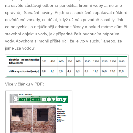
na osvětu zůstávají odborná periodika, firemní weby a, no ano
správně, Sanační noviny. Pojďme si společně zopakovat některé
osvědčené zásady, co dělat, když už nás povodně zasáhly. Jak
co nejrychleji a nejúčinněji odstranit škody a pokud máme dům či
stavební objekt u vody, jak případně čelit budoucím náporům
vody. Abychom si mohli příště říci, že je „to v suchu“ anebo, že
jsme „za vodou“.
Více v článku v PDF: