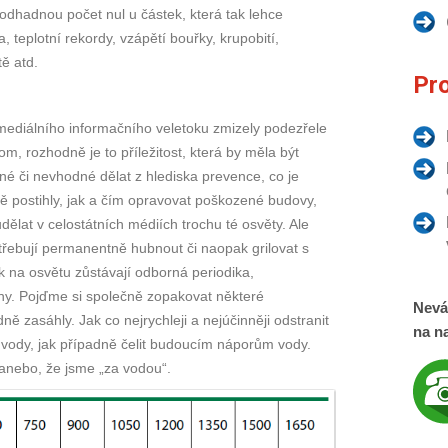
odhadnou počet nul u částek, která tak lehce
, teplotní rekordy, vzápětí bouřky, krupobití,
ě atd.
Pro
mediálního informačního veletoku zmizely podezřele
 tom, rozhodně je to příležitost, která by měla být
odné či nevhodné dělat z hlediska prevence, co je
ě postihly, jak a čím opravovat poškozené budovy,
dělat v celostátních médiích trochu té osvěty. Ale
třebují permanentně hubnout či naopak grilovat s
 na osvětu zůstávají odborná periodika,
ny. Pojďme si společně zopakovat některé
Nevá
ě zasáhly. Jak co nejrychleji a nejúčinněji odstranit
na na
vody, jak případně čelit budoucím náporům vody.
“ anebo, že jsme „za vodou“.