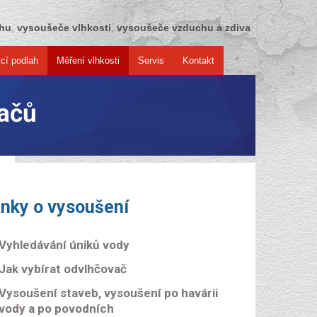
chu
,
vysoušeče vlhkosti
,
vysoušeče vzduchu a zdiva
cí podlah
Měření vlhkosti
Servis
Kontakt
ačů
ánky o vysoušení
Vyhledávání úniků vody
Jak vybírat odvlhčovač
Vysoušení staveb, vysoušení po havárii
vody a po povodních