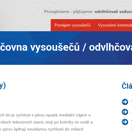
Pronajímáme - půjčujeme:
odvlhčovač vzdu
Pronájem vysoušečů
Vysoušení konstruk
jčovna vysoušečů / odvlhčov
y)
Čl
h let je rychlost s jakou opadá mediální zájem o
šech televizních stanic stojí po kotníky ve vodě a
 zprvu šplhají nevídanou rychlostí do miliard