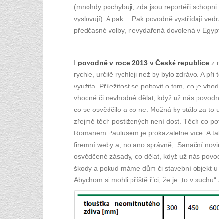
(mnohdy pochybuji, zda jsou reportéři schopni 
vyslovují). A pak… Pak povodně vystřídají vedra
předčasné volby, nevydařená dovolená v Egypt
I
povodně v roce 2013 v České republice
z 
rychle, určitě rychleji než by bylo zdrávo. A při
využita. Příležitost se pobavit o tom, co je vh
vhodné či nevhodné dělat, když už nás povodn
co se osvědčilo a co ne. Možná by stálo za to u
zřejmě těch postižených není dost. Těch co po
Romanem Paulusem je prokazatelně více. A tak
firemní weby a, no ano správně, Sanační novi
osvědčené zásady, co dělat, když už nás povodn
škody a pokud máme dům či stavební objekt u 
Abychom si mohli příště říci, že je „to v suchu