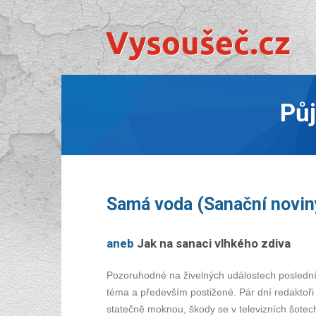
Pů
Samá voda (Sanační novin
aneb
Jak na sanaci vlhkého zdiva
Pozoruhodné na živelných událostech posledníc
téma a především postižené. Pár dní redaktoři v
statečně moknou, škody se v televizních šotech