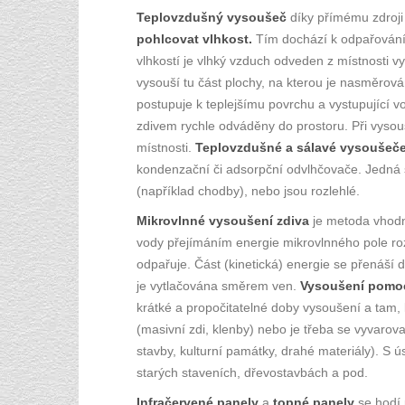
Teplovzdušný vysoušeč
díky přímému zdroji 
pohlcovat vlhkost.
Tím dochází k odpařování 
vlhkostí je vlhký vzduch odveden z místnosti v
vysouší tu část plochy, na kterou je nasměrován.
postupuje k teplejšímu povrchu a vystupující 
zdivem rychle odváděny do prostoru. Při vysouš
místnosti.
Teplovzdušné a sálavé vysoušeč
kondenzační či adsorpční odvlhčovače. Jedná 
(například chodby), nebo jsou rozlehlé.
Mikrovlnné vysoušení zdiva
je metoda vhodn
vody přejímáním energie mikrovlnného pole rozk
odpařuje. Část (kinetická) energie se přenáší
je vytlačována směrem ven.
Vysoušení pomoc
krátké a propočitatelné doby vysoušení a tam,
(masivní zdi, klenby) nebo je třeba se vyvaro
stavby, kulturní památky, drahé materiály). S 
starých staveních, dřevostavbách a pod.
Infračervené panely
a
topné panely
se hodí 