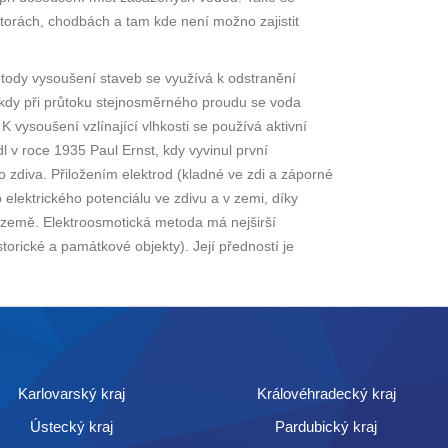
storách, chodbách a tam kde není možno zajistit
etody vysoušení staveb se využívá k odstranění
, kdy při průtoku stejnosměrného proudu se voda
vysoušení vzlínající vlhkosti se používá aktivní
 v roce 1935 Paul Ernst, kdy vyvinul první
 zdiva. Přiložením elektrod (kladné ve zdi a záporné
o elektrického potenciálu ve zdivu a v zemi, díky
země. Elektroosmotická metoda má nejširší
orické a památkové objekty). Její předností je
Karlovarský kraj
Královéhradecký kraj
Ústecký kraj
Pardubický kraj