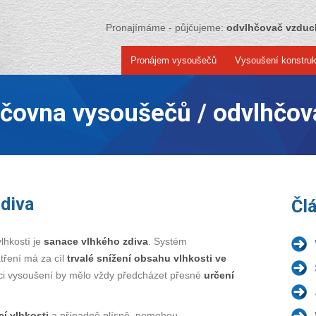
Pronajímáme - půjčujeme:
odvlhčovač vzdu
Pronájem vysoušečů
Vysoušení konstruk
jčovna vysoušečů / odvlhčov
zdiva
Čl
hkostí je
sanace vlhkého zdiva
. Systém
tření má za cíl
trvalé snížení obsahu vlhkosti ve
aci vysoušení by mělo vždy předcházet přesné
určení
í vlhkosti
a případně plísně, pomohou