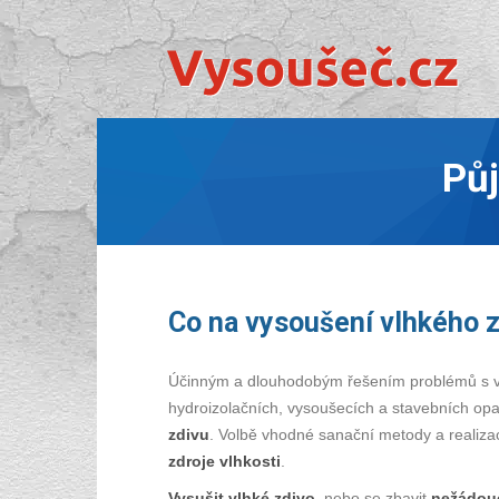
Pů
Co na vysoušení vlhkého 
Účinným a dlouhodobým řešením problémů s vl
hydroizolačních, vysoušecích a stavebních opa
zdivu
. Volbě vhodné sanační metody a realiz
zdroje vlhkosti
.
Vysušit vlhké zdivo,
nebo se zbavit
nežádouc