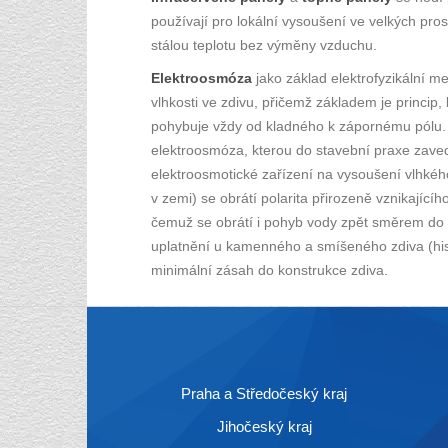
používají pro lokální vysoušení ve velkých pro
stálou teplotu bez výměny vzduchu.
Elektroosmóza
jako základ elektrofyzikální m
vlhkosti ve zdivu, přičemž základem je princip
pohybuje vždy od kladného k zápornému pólu. K 
elektroosmóza, kterou do stavební praxe zavedl
elektroosmotické zařízení na vysoušení vlhkého
v zemi) se obrátí polarita přirozeně vznikajícíh
čemuž se obrátí i pohyb vody zpět směrem do 
uplatnění u kamenného a smíšeného zdiva (hist
minimální zásah do konstrukce zdiva.
Praha a Středočeský kraj
Jihočeský kraj