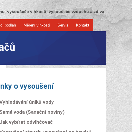
chu
,
vysoušeče vlhkosti
,
vysoušeče vzduchu a zdiva
cí podlah
Měření vlhkosti
Servis
Kontakt
ačů
ánky o vysoušení
Vyhledávání úniků vody
Samá voda (Sanační noviny)
Jak vybírat odvlhčovač