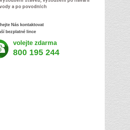
Vysoušení staveb, vysoušení po havárii
vody a po povodních
hejte Nás kontaktovat
ší bezplatné lince
volejte zdarma
800 195 244