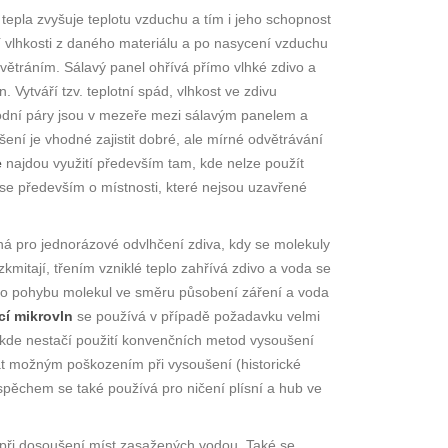
tepla zvyšuje teplotu vzduchu a tím i jeho schopnost
vlhkosti z daného materiálu a po nasycení vzduchu
yvětráním. Sálavý panel ohřívá přímo vlhké zdivo a
 Vytváří tzv. teplotní spád, vlhkost ve zdivu
vodní páry jsou v mezeře mezi sálavým panelem a
ení je vhodné zajistit dobré, ale mírné odvětrávání
e
najdou využití především tam, kde nelze použít
se především o místnosti, které nejsou uzavřené
á pro jednorázové odvlhčení zdiva, kdy se molekuly
mitají, třením vzniklé teplo zahřívá zdivo a voda se
 do pohybu molekul ve směru působení záření a voda
í mikrovln
se používá v případě požadavku velmi
 kde nestačí použití konvenčních metod vysoušení
vat možným poškozením při vysoušení (historické
úspěchem se také používá pro ničení plísní a hub ve
při dosoušení míst zasažených vodou. Také se