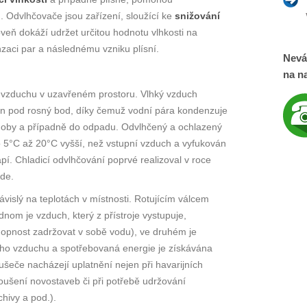
). Odvlhčovače jsou zařízení, sloužící ke
snižování
veň dokáží udržet určitou hodnotu vlhkosti na
aci par a následnému vzniku plísní.
Nevá
na na
 vzduchu v uzavřeném prostoru. Vlhký vzduch
en pod rosný bod, díky čemuž vodní pára kondenzuje
doby a případně do odpadu. Odvlhčený a ochlazený
 5°C až 20°C vyšší, než vstupní vzduch a vyfukován
pí. Chladicí odvlhčování poprvé realizoval v roce
de.
islý na teplotách v místnosti. Rotujícím válcem
nom je vzduch, který z přístroje vystupuje,
hopnost zadržovat v sobě vodu), ve druhém je
ho vzduchu a spotřebovaná energie je získávána
šeče nacházejí uplatnění nejen při havarijních
oušení novostaveb či při potřebě udržování
hivy a pod.).