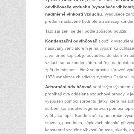
odvlhčovače vzduchu
(
vysoušeče vlhkosti
nadměrné vlhkosti vzduchu
. Vysoušeče záro
předem nastavené hodnotě a zamezují kondenz
Tato zařízení se delí podle způsobu použití:
Kondenzační odvlhčovač
slouží k vysoušení
nasávaný ventilátorem je na výparníku ochlaz
a ve formě kapiček je odváděna do sběrné ná
vzduch se na kondenzátoru ohřeje na teplotu o
zpět do místnosti, čímž se prostor zároveň vytá
1878 vynálezce chladicího systému Carlem Lin
Adsorpční odvlhčovač
není svým výkonem záv
probíhají dva oddělené vzduchové proudy, v jed
vysoušen pomocí sorbentu (látky, která má sc
sorbent kontinuálně regenerován pomocí teplé
zpět jako teplo. Kondenzační a adsorpční vysou
stavech, povodních, záplavách ale také při vys
konstantní vzdušné vlhkosti (muzea, sklady, arc