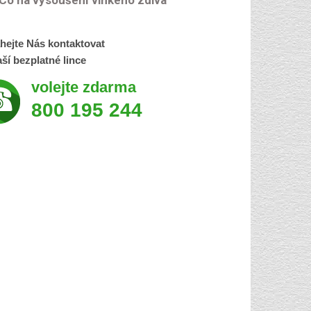
Co na vysoušení vlhkého zdiva
hejte Nás kontaktovat
ší bezplatné lince
volejte zdarma
800 195 244