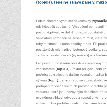
(topidla), tepelné sálavé panely, mik
Pokud chceme vysoušet novostavby (
vysouše
odvlhčovačů současně. Vysoušení po havarijníc
povodně,přívalové deště) umožní podstatně ury
Ventilátory pomohou se sušením míst, která ne
rohy místností, dlouhé chodby a pod. Při použ
postižených míst (zdivo, betonové podlahy, str
zachycena odvlhčovači (vysoušeči) a odveden
Pro povodní postižené oblasti je osvědčeným 
ventilátorem (
topidla
). Pokud při vysoušení již
potřeba pokračovat v dalším vysoušení zdiva 
výkonu (
topný panel
) nebo se zbavit zbytkové
přetápěním všech vnitřních prostor. V těchto
vzduchu, které jsou nezbytným doplňkem při pro
uvolněnou vlhkost odvedou z vysoušených pros
vlhkosti zdiva probíhá v delším časovém horizo