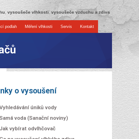
chu
,
vysoušeče vlhkosti
,
vysoušeče vzduchu a zdiva
cí podlah
Měření vlhkosti
Servis
Kontakt
ačů
ánky o vysoušení
Vyhledávání úniků vody
Samá voda (Sanační noviny)
Jak vybírat odvlhčovač