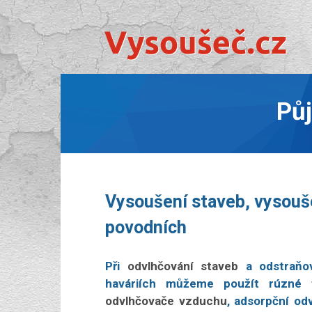
Pů
Vysoušení staveb, vysouše
povodních
Při
odvlhčování staveb
a odstraňov
haváriích můžeme použít rúzné 
odvlhčovače vzduchu
, adsorpční od