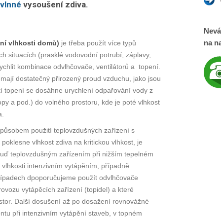
rovlnné
vysoušení zdiva.
Nevá
na na
ní vlhkosti domů)
je třeba použít více typů
h situacích (prasklé vodovodní potrubí, záplavy,
chlit kombinace odvlhčovače, ventilátorů a topení.
mají dostatečný přirozený proud vzduchu, jako jsou
ití topení se dosáhne urychlení odpařování vody z
opy a pod.) do volného prostoru, kde je poté vlhkost
a.
způsobem použití teplovzdušných zařízení s
 poklesne vlhkost zdiva na kritickou vlhkost, je
buď teplovzdušným zařízením při nižším tepelném
 vlhkosti intenzivním vytápěním, případně
 případech dpoporučujeme použít odvlhčovače
vozu vytápěcích zařízení (topidel) a které
tor. Další dosušení až po dosažení rovnovážné
ntu při intenzivním vytápění staveb, v topném