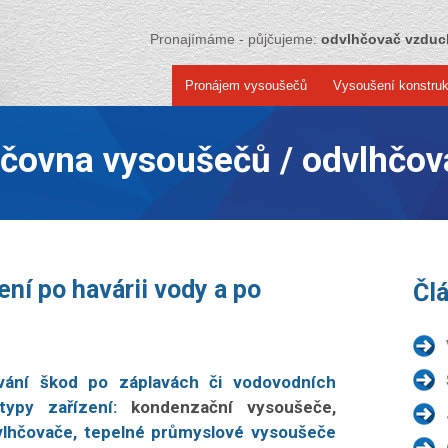
Pronajímáme - půjčujeme:
odvlhčovač vzdu
Pronájem vysoušečů
Vysoušení konstruk
jčovna vysoušečů / odvlhčov
ní po havárii vody a po
Čl
ání škod po záplavách či vodovodních
typy zařízení:
kondenzační vysoušeče,
vlhčovače, tepelné průmyslové vysoušeče