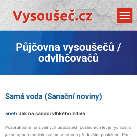
Půjčovna vysoušečů /
odvlhčovačů
Samá voda (Sanační noviny)
aneb
Jak na sanaci vlhkého zdiva
Pozoruhodné na živelných událostech posledních let je rychlost s
jakou opadá mediální zájem o téma a především postižené. Pár