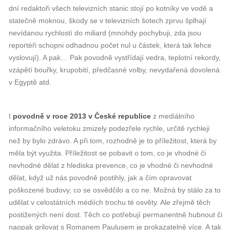
dní redaktoři všech televizních stanic stojí po kotníky ve vodě a
statečně moknou, škody se v televizních šotech zprvu šplhají
nevídanou rychlostí do miliard (mnohdy pochybuji, zda jsou
reportéři schopni odhadnou počet nul u částek, která tak lehce
vyslovují). A pak… Pak povodně vystřídají vedra, teplotní rekordy,
vzápětí bouřky, krupobití, předčasné volby, nevydařená dovolená
v Egyptě atd.
I
povodně v roce 2013 v České republice
z mediálního
informačního veletoku zmizely podezřele rychle, určitě rychleji
než by bylo zdrávo. A při tom, rozhodně je to příležitost, která by
měla být využita. Příležitost se pobavit o tom, co je vhodné či
nevhodné dělat z hlediska prevence, co je vhodné či nevhodné
dělat, když už nás povodně postihly, jak a čím opravovat
poškozené budovy, co se osvědčilo a co ne. Možná by stálo za to
udělat v celostátních médiích trochu té osvěty. Ale zřejmě těch
postižených není dost. Těch co potřebují permanentně hubnout či
naopak grilovat s Romanem Paulusem je prokazatelně více. A tak