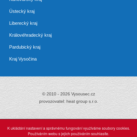
Ústecký kraj
Liberecký kraj
Královéhradecký kraj
Pardubický kraj
Kraj Vysočina
© 2010 - 2026 Vysousec.cz
provozovatel: heat group s.r.o.
Již přes 30 let
zajišťujeme odstraňování
K ukládání nastavení a správnému fungování využíváme soubory cookies.
vlhkosti,
Používáním webu s jejich používáním souhlasíte.