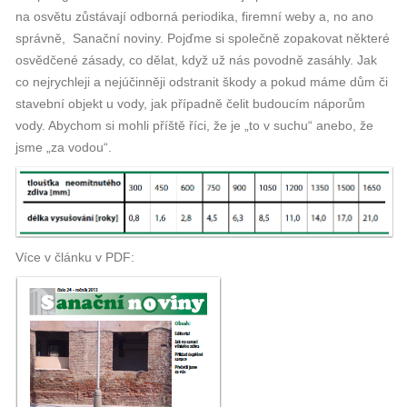
na osvětu zůstávají odborná periodika, firemní weby a, no ano
správně, Sanační noviny. Pojďme si společně zopakovat některé
osvědčené zásady, co dělat, když už nás povodně zasáhly. Jak
co nejrychleji a nejúčinněji odstranit škody a pokud máme dům či
stavební objekt u vody, jak případně čelit budoucím náporům
vody. Abychom si mohli příště říci, že je „to v suchu“ anebo, že
jsme „za vodou“.
Více v článku v PDF: