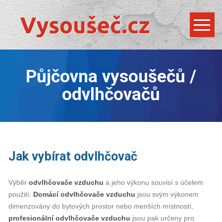
Půjčovna vysoušečů /
odvlhčovačů
Jak vybírat odvlhčovač
Výběr
odvlhčovače vzduchu
a jeho výkonu souvisí s účelem
použití.
Domácí odvlhčovače vzduchu
jsou svým výkonem
dimenzovány do bytových prostor nebo menších místností,
profesionální odvlhčovače vzduchu
jsou pak určeny pro