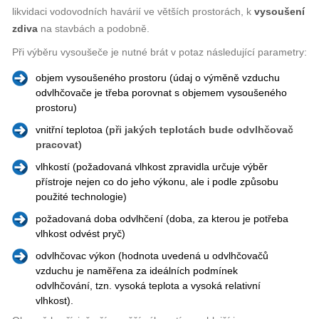
likvidaci vodovodních havárií ve větších prostorách, k
vysoušení
zdiva
na stavbách a podobně.
Při výběru vysoušeče je nutné brát v potaz následující parametry:
objem vysoušeného prostoru (údaj o výměně vzduchu
odvlhčovače je třeba porovnat s objemem vysoušeného
prostoru)
vnitřní teplotoa (
při jakých teplotách bude odvlhčovač
pracovat
)
vlhkostí (požadovaná vlhkost zpravidla určuje výběr
přístroje nejen co do jeho výkonu, ale i podle způsobu
použité technologie)
požadovaná doba odvlhčení (doba, za kterou je potřeba
vlhkost odvést pryč)
odvlhčovac výkon (hodnota uvedená u odvlhčovačů
vzduchu je naměřena za ideálních podmínek
odvlhčování, tzn. vysoká teplota a vysoká relativní
vlhkost).