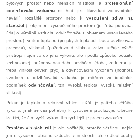
bytových prostor nebo menších místností a
profesionální
odvlhčovače vzduchu
se hodí pro likovidaci vodovodních
havárií, rozsáhlé prostory nebo k
vysoušení zdiva na
stavbách
), objemem vysoušeného prostoru (je třeba porovnat
údaj o výměně vzduchu odvlhčovače s objemem vysoušeného
prostoru), vnitřní teplotou (při jakých teplotách bude odvlhčovač
pracovat), vlhkostí (požadovaná vlhkost zdiva určuje výběr
přístroje nejen co do jeho výkonu, ale i podle způsobu použité
technologie), požadovanou dobu odvlhčení (doba, za kterou je
třeba vlhkost odvést pryč) a odvlhčovacím výkonem (hodnota
uvedená u odvlhčovačů vzduchu je měřená za ideálních
podmínek
odvlhčování
, tzn. vysoká teplota, vysoká relativní
vlhkost).
Pokud je teplota a relativní vlhkost nižší, je potřeba většího
výkonu, jinak se čas potřebný k vysoušení prodlužuje. Obecně
lze říci, že čím vyšší výkon, tím rychlejší je proces vysoušení.
Problém vlhkých zdí
je ale složitější, protože většinou nejde
jen o vysušení objemu vzduchu v místnosti, ale o dlouhodobý