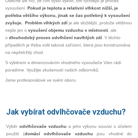
Obecně lze říci, že čím vyšší výkon, tím rychlejší je proces
vysoušení.
Pokud je teplota a relativní vlhkost nižší, je
potřeba většího výkonu, jinak se čas potřebný k vysoušení
zvyšuje. Problém vlhkých zdí
je ale složitější, protože většinou
nejde jen o
vysušení objemu vzduchu v místnosti
, ale
o
dlouhodobý proces odvlhčení navlhlých zdí
. V těchto
případěch je třeba volit taková zařízení, která jsou konstruována
na nepřetržitý chod.
S výběrem a dimenzováním vhodného vysoušeče Vám rádi
poradíme. Využijte zkušeností našich odborníků.
Jsme profesionálové ve svém oboru.
Jak vybírat odvlhčovače vzduchu?
Výběr
odvlhčovače vzduchu
a jeho výkonu souvisí s účelem
použití (
domácí odvlhčovače vzduchu
jsou vhodné do