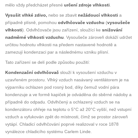
mělo vždy předcházet přesné
určení zdroje vlhkosti
.
Vysušit vlhké zdivo,
nebo se zbavit
nežádoucí vlhkosti
a
případně plísně, pomohou
odvlhčovače vzduchu
(
vysoušeče
vlhkosti
). Odvlhčovače jsou zařízení, sloužící ke
snižování
nadměrné vlhkosti vzduchu
. Vysoušeče zároveň dokáží udržet
určitou hodnotu vlhkosti na předem nastavené hodnotě a
zamezují kondenzaci par a následnému vzniku plísní.
Tato zařízení se delí podle způsobu použití:
Kondenzační odvlhčovač
slouží k vysoušení vzduchu v
uzavřeném prostoru. Vlhký vzduch nasávaný ventilátorem je na
výparníku ochlazen pod rosný bod, díky čemuž vodní pára
kondenzuje a ve formě kapiček je odváděna do sběrné nádoby a
případně do odpadu. Odvlhčený a ochlazený vzduch se na
kondenzátoru ohřeje na teplotu o 5°C až 20°C vyšší, než vstupní
vzduch a vyfukován zpět do místnosti, čímž se prostor zároveň
vytápí. Chladicí odvlhčování poprvé realizoval v roce 1878
vynálezce chladicího systému Carlem Linde.