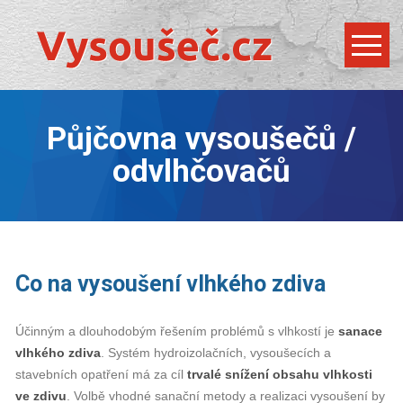
Půjčovna vysoušečů /
odvlhčovačů
Co na vysoušení vlhkého zdiva
Účinným a dlouhodobým řešením problémů s vlhkostí je
sanace
vlhkého zdiva
. Systém hydroizolačních, vysoušecích a
stavebních opatření má za cíl
trvalé snížení obsahu vlhkosti
ve zdivu
. Volbě vhodné sanační metody a realizaci vysoušení by