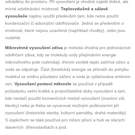
odváděny do prostoru. Při vysoušení je vhodné zajistit dobré, ale
mírné odvětrávání místnosti.
Teplovzdušné a sálavé
vysoušeče
najdou využití především tam, kde nelze použít
kondenzační či adsorpční odvlhčovače. Jedná se především o
místnosti, které nejsou uzavřené (například chodby), nebo jsou
rozlehlé.
Mikrovlnné vysoušení zdiva
je metoda vhodná pro jednorázové
odvlhčení zdiva, kdy se molekuly vody přejímáním energie
mikrovlnného pole rozkmitají, třením vzniklé teplo zahřívá zdivo a
voda se odpařuje. Část (kinetická) energie se přenáší do pohybu
molekul ve směru působení záření a voda je vytlačována směrem
ven.
Vysoušení pomocí mikrovln
se používá v případě
požadavku velmi krátké a propočitatelné doby vysoušení a tam,
kde nestačí použití konvenčních metod vysoušení (masivní zdi,
klenby) nebo je třeba se vyvarovat možným poškozením při
vysoušení (historické stavby, kulturní památky, drahé materiály).
S úspěchem se také používá pro ničení plísní a hub ve starých
staveních, dřevostavbách a pod.