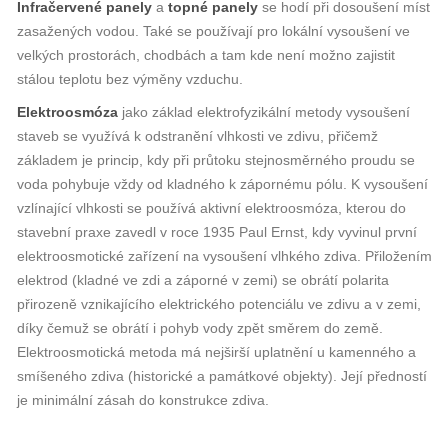
Infračervené panely
a
topné panely
se hodí při dosoušení míst
zasažených vodou. Také se používají pro lokální vysoušení ve
velkých prostorách, chodbách a tam kde není možno zajistit
stálou teplotu bez výměny vzduchu.
Elektroosmóza
jako základ elektrofyzikální metody vysoušení
staveb se využívá k odstranění vlhkosti ve zdivu, přičemž
základem je princip, kdy při průtoku stejnosměrného proudu se
voda pohybuje vždy od kladného k zápornému pólu. K vysoušení
vzlínající vlhkosti se používá aktivní elektroosmóza, kterou do
stavební praxe zavedl v roce 1935 Paul Ernst, kdy vyvinul první
elektroosmotické zařízení na vysoušení vlhkého zdiva. Přiložením
elektrod (kladné ve zdi a záporné v zemi) se obrátí polarita
přirozeně vznikajícího elektrického potenciálu ve zdivu a v zemi,
díky čemuž se obrátí i pohyb vody zpět směrem do země.
Elektroosmotická metoda má nejširší uplatnění u kamenného a
smíšeného zdiva (historické a památkové objekty). Její předností
je minimální zásah do konstrukce zdiva.