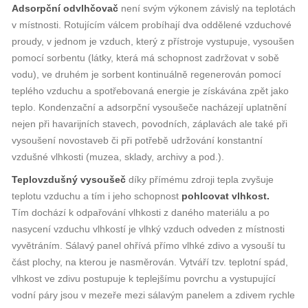
Adsorpční odvlhčovač
není svým výkonem závislý na teplotách
v místnosti. Rotujícím válcem probíhají dva oddělené vzduchové
proudy, v jednom je vzduch, který z přístroje vystupuje, vysoušen
pomocí sorbentu (látky, která má schopnost zadržovat v sobě
vodu), ve druhém je sorbent kontinuálně regenerován pomocí
teplého vzduchu a spotřebovaná energie je získávána zpět jako
teplo. Kondenzační a adsorpční vysoušeče nacházejí uplatnění
nejen při havarijních stavech, povodních, záplavách ale také při
vysoušení novostaveb či při potřebě udržování konstantní
vzdušné vlhkosti (muzea, sklady, archivy a pod.).
Teplovzdušný vysoušeč
díky přímému zdroji tepla zvyšuje
teplotu vzduchu a tím i jeho schopnost
pohlcovat vlhkost.
Tím dochází k odpařování vlhkosti z daného materiálu a po
nasycení vzduchu vlhkostí je vlhký vzduch odveden z místnosti
vyvětráním. Sálavý panel ohřívá přímo vlhké zdivo a vysouší tu
část plochy, na kterou je nasměrován. Vytváří tzv. teplotní spád,
vlhkost ve zdivu postupuje k teplejšímu povrchu a vystupující
vodní páry jsou v mezeře mezi sálavým panelem a zdivem rychle