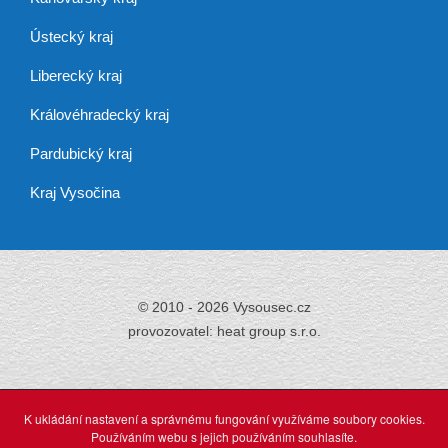
Ústecký kraj
Liberecký kraj
Královéhradecký kraj
Pardubický kraj
Kraj Vysočina
© 2010 - 2026 Vysousec.cz
provozovatel: heat group s.r.o.
Již přes 30 let
zajišťujeme odstraňování
K ukládání nastavení a správnému fungování využíváme soubory cookies.
vlhkosti,
Používáním webu s jejich používáním souhlasíte.