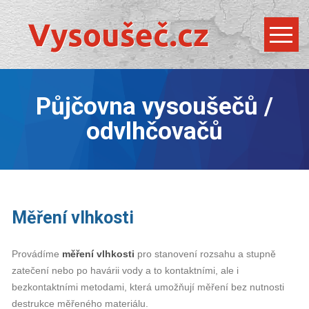
Půjčovna vysoušečů /
odvlhčovačů
Měření vlhkosti
Provádíme
měření vlhkosti
pro stanovení rozsahu a stupně
zatečení nebo po havárii vody a to kontaktními, ale i
bezkontaktními metodami, která umožňují měření bez nutnosti
destrukce měřeného materiálu.