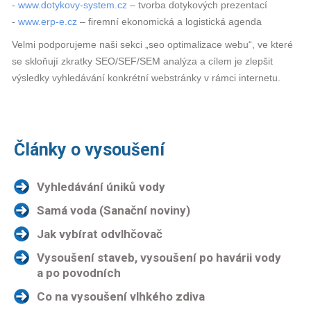
-
www.dotykovy-system.cz
– tvorba dotykových prezentací
-
www.erp-e.cz
– firemní ekonomická a logistická agenda
Velmi podporujeme naši sekci „seo optimalizace webu“, ve které
se skloňují zkratky SEO/SEF/SEM analýza a cílem je zlepšit
výsledky vyhledávání konkrétní webstránky v rámci internetu.
Články o vysoušení
Vyhledávání úniků vody
Samá voda (Sanační noviny)
Jak vybírat odvlhčovač
Vysoušení staveb, vysoušení po havárii vody
a po povodních
Co na vysoušení vlhkého zdiva