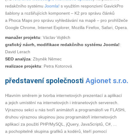
redakčního systému
Joomla!
s využitím responzivní GavickPro
šablony a rozšiřujících komponent – K2 pro správu článků
a Phoca Maps pro správu vyhledávání na mapě – pro prohlížeče
Google Chrome, Internet Explorer, Mozilla Firefox, Safari, Opera.
manažer projektu
: Václav Vojtěch
grafický návrh, modifikace redakčního systému Joomla!
:
David Lerach
SEO analýza
: Zbyněk Němec
realizace projektu
: Petra Kotorová
představení společnosti
Agionet s.r.o.
Hlavním směrem je tvorba internetových prezentací a aplikací
a jejich umístění na internetových i intranetových serverech.
Výraznou sekci u nás tvoří animátoři a programátoři ve FLASHi,
druhou výraznou skupinou jsou programátoři internetových
aplikací za použití PHP/MySQL, jQuery, JavaScriptů, C#, ...
a pochopitelně skupina grafiků a kodérů, kteří pomocí