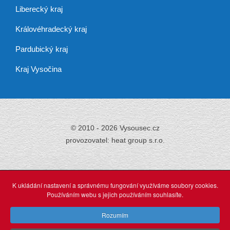
Liberecký kraj
Královéhradecký kraj
Pardubický kraj
Kraj Vysočina
© 2010 - 2026 Vysousec.cz
provozovatel: heat group s.r.o.
Již přes 30 let
zajišťujeme odstraňování
K ukládání nastavení a správnému fungování využíváme soubory cookies.
vlhkosti,
Používáním webu s jejich používáním souhlasíte.
tak neváhejte a využijte našich profesionálních služeb.
Rozumím