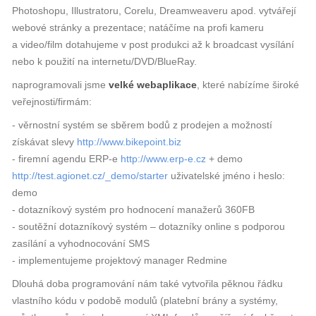
Photoshopu, Illustratoru, Corelu, Dreamweaveru apod. vytvářejí
webové stránky a prezentace; natáčíme na profi kameru
a video/film dotahujeme v post produkci až k broadcast vysílání
nebo k použití na internetu/DVD/BlueRay.
naprogramovali jsme
velké webaplikace
, které nabízíme široké
veřejnosti/firmám:
- věrnostní systém se sběrem bodů z prodejen a možností
získávat slevy
http://www.bikepoint.biz
- firemní agendu ERP-e
http://www.erp-e.cz
+ demo
http://test.agionet.cz/_demo/starter
uživatelské jméno i heslo:
demo
- dotazníkový systém pro hodnocení manažerů 360FB
- soutěžní dotazníkový systém – dotazníky online s podporou
zasílání a vyhodnocování SMS
- implementujeme projektový manager Redmine
Dlouhá doba programování nám také vytvořila pěknou řádku
vlastního kódu v podobě modulů (platební brány a systémy,