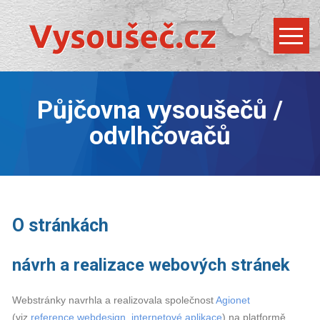
Půjčovna vysoušečů /
odvlhčovačů
O stránkách
návrh a realizace webových stránek
Webstránky navrhla a realizovala společnost
Agionet
(viz
reference webdesign, internetové aplikace
) na platformě