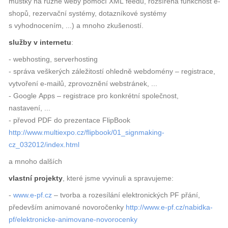
můstky na různé weby pomocí XML feedů, rozšířená funkčnost e-
shopů, rezervační systémy, dotazníkové systémy
s vyhodnocením, ...) a mnoho zkušeností.
služby v internetu
:
- webhosting, serverhosting
- správa veškerých záležitostí ohledně webdomény – registrace,
vytvoření e-mailů, zprovoznění webstránek, ...
- Google Apps – registrace pro konkrétní společnost,
nastavení, ...
- převod PDF do prezentace FlipBook
http://www.multiexpo.cz/flipbook/01_signmaking-
cz_032012/index.html
a mnoho dalších
vlastní projekty
, které jsme vyvinuli a spravujeme:
-
www.e-pf.cz
– tvorba a rozesílání elektronických PF přání,
především animované novoročenky
http://www.e-pf.cz/nabidka-
pf/elektronicke-animovane-novorocenky