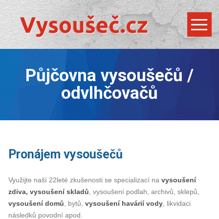
Půjčovna vysoušečů /
odvlhčovačů
Pronájem vysoušečů
Využijte naší 22leté zkušenosti se specializací na
vysoušení
zdiva, vysoušení skladů
, vysoušení podlah, archivů, sklepů,
vysoušení domů
, bytů,
vysoušení havárií vody
, likvidaci
následků povodní apod.