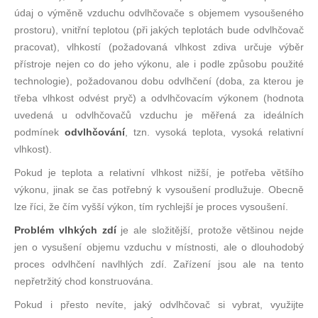
údaj o výměně vzduchu odvlhčovače s objemem vysoušeného
prostoru), vnitřní teplotou (při jakých teplotách bude odvlhčovač
pracovat), vlhkostí (požadovaná vlhkost zdiva určuje výběr
přístroje nejen co do jeho výkonu, ale i podle způsobu použité
technologie), požadovanou dobu odvlhčení (doba, za kterou je
třeba vlhkost odvést pryč) a odvlhčovacím výkonem (hodnota
uvedená u odvlhčovačů vzduchu je měřená za ideálních
podmínek
odvlhčování
, tzn. vysoká teplota, vysoká relativní
vlhkost).
Pokud je teplota a relativní vlhkost nižší, je potřeba většího
výkonu, jinak se čas potřebný k vysoušení prodlužuje. Obecně
lze říci, že čím vyšší výkon, tím rychlejší je proces vysoušení.
Problém vlhkých zdí
je ale složitější, protože většinou nejde
jen o vysušení objemu vzduchu v místnosti, ale o dlouhodobý
proces odvlhčení navlhlých zdí. Zařízení jsou ale na tento
nepřetržitý chod konstruována.
Pokud i přesto nevíte, jaký odvlhčovač si vybrat, využijte