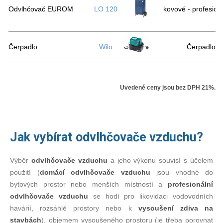
Odvlhčovač EUROM
LO 120
kovové - profesion
Čerpadlo
Wilo
Čerpadlo k
Uvedené ceny jsou bez DPH 21%.
Jak vybírat odvlhčovače vzduchu?
Výběr
odvlhčovače vzduchu
a jeho výkonu souvisí s účelem
použití (
domácí odvlhčovače vzduchu
jsou vhodné do
bytových prostor nebo menších místností a
profesionální
odvlhčovače vzduchu
se hodí pro likovidaci vodovodních
havárií, rozsáhlé prostory nebo k
vysoušení zdiva na
stavbách
), objemem vysoušeného prostoru (je třeba porovnat