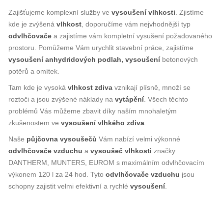
Zajišťujeme komplexní služby ve
vysoušení vlhkosti
. Zjistíme
kde je zvýšená
vlhkost
, doporučíme vám nejvhodnější typ
odvlhčovače
a zajistíme vám kompletní vysušení požadovaného
prostoru. Pomůžeme Vám urychlit stavební práce, zajistíme
vysoušení anhydridových podlah, vysoušení
betonových
potěrů a omítek.
Tam kde je vysoká
vlhkost zdiva
vznikají plísně, množí se
roztoči a jsou zvýšené náklady na
vytápění
. Všech těchto
problémů Vás můžeme zbavit díky naším mnohaletým
zkušenostem ve
vysoušení vlhkého zdiva
.
Naše
půjčovna vysoušečů
Vám nabízí velmi výkonné
odvlhčovače vzduchu
a
vysoušeč vlhkosti
značky
DANTHERM, MUNTERS, EUROM s maximálním odvlhčovacím
výkonem 120 l za 24 hod. Tyto
odvlhčovače vzduchu
jsou
schopny zajistit velmi efektivní a rychlé
vysoušení
.