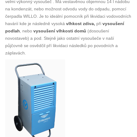
velmi výkonný vysoušeč . Má vestavěnou objemnou 14 l nádobu
na kondenzát, nebo možnost odvodu vody do odpadu, pomocí
čerpadla WILLO. Je to ideální pomocník při likvidaci vodovodních
havárií kde je následně vysoká
vlhkost zdiva,
při
vysoušení
podlah
, nebo
vysoušení vlhkosti domů
(dosoušení
novostaveb) a pod. Stejně jako ostatní vysoušeče v naší
půjčovně se osvědčil pří likvidaci následků po povodních a
záplavách.