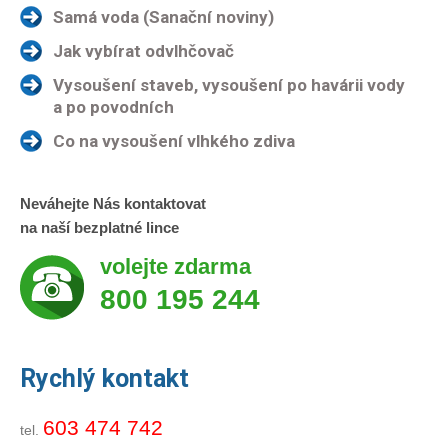
Samá voda (Sanační noviny)
Jak vybírat odvlhčovač
Vysoušení staveb, vysoušení po havárii vody
a po povodních
Co na vysoušení vlhkého zdiva
Neváhejte Nás kontaktovat
na naší bezplatné lince
volejte zdarma
800 195 244
Rychlý kontakt
603 474 742
tel.