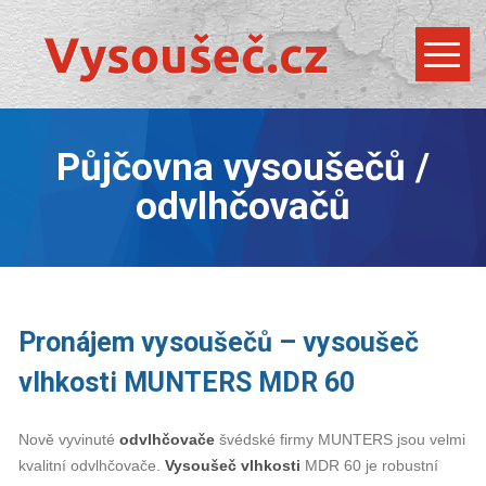
Půjčovna vysoušečů /
odvlhčovačů
Pronájem vysoušečů – vysoušeč
vlhkosti MUNTERS MDR 60
Nově vyvinuté
odvlhčovače
švédské firmy MUNTERS jsou velmi
kvalitní odvlhčovače.
Vysoušeč vlhkosti
MDR 60 je robustní