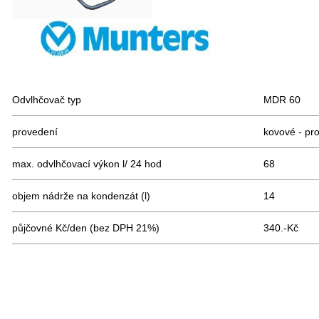
Odvlhčovač typ
MDR 60
provedení
kovové - pro
max. odvlhčovací výkon l/ 24 hod
68
objem nádrže na kondenzát (l)
14
půjčovné Kč/den (bez DPH 21%)
340.-Kč