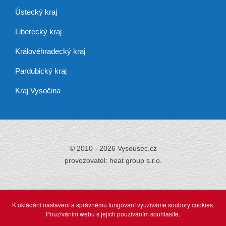
Ústecký kraj
Liberecký kraj
Královéhradecký kraj
Pardubický kraj
Kraj Vysočina
© 2010 - 2026 Vysousec.cz
provozovatel: heat group s.r.o.
Již přes 30 let
zajišťujeme odstraňování
K ukládání nastavení a správnému fungování využíváme soubory cookies.
vlhkosti,
Používáním webu s jejich používáním souhlasíte.
tak neváhejte a využijte našich profesionálních služeb.