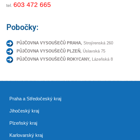
603 472 665
tel.
Pobočky:
PŮJČOVNA VYSOUŠEČŮ PRAHA,
Strojírenská 260
PŮJČOVNA VYSOUŠEČŮ PLZEŇ,
Úslavská 75
PŮJČOVNA VYSOUŠEČŮ ROKYCANY,
Lázeňská 8
Praha a Středočeský kraj
Jihočeský kraj
Plzeňský kraj
Karlovarský kraj