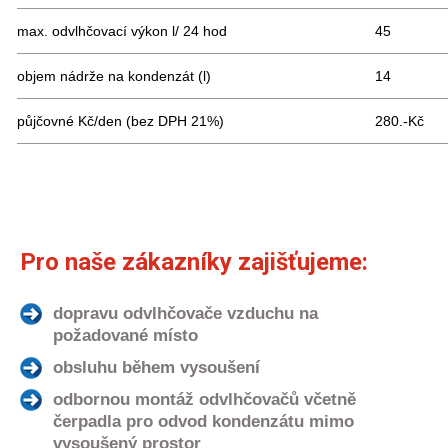
max. odvlhčovací výkon l/ 24 hod
45
objem nádrže na kondenzát (l)
14
půjčovné Kč/den (bez DPH 21%)
280.-Kč
Pro naše zákazníky zajišťujeme:
dopravu odvlhčovače vzduchu na
požadované místo
obsluhu během vysoušení
odbornou montáž odvlhčovačů včetně
čerpadla pro odvod kondenzátu mimo
vysoušený prostor