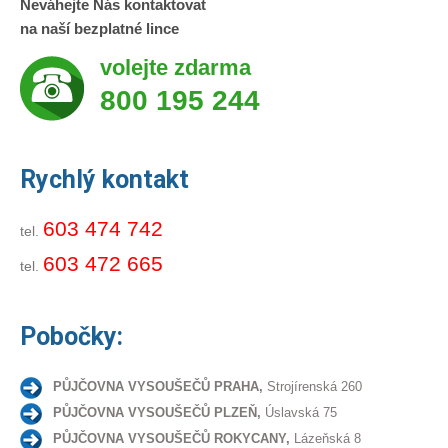
Neváhejte Nás kontaktovat
na naší bezplatné lince
volejte zdarma
800 195 244
Rychlý kontakt
603 474 742
tel.
603 472 665
tel.
Pobočky:
PŮJČOVNA VYSOUŠEČŮ PRAHA,
Strojírenská 260
PŮJČOVNA VYSOUŠEČŮ PLZEŇ,
Úslavská 75
PŮJČOVNA VYSOUŠEČŮ ROKYCANY,
Lázeňská 8