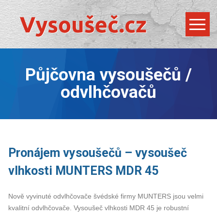
Půjčovna vysoušečů /
odvlhčovačů
Pronájem vysoušečů – vysoušeč
vlhkosti MUNTERS MDR 45
Nově vyvinuté odvlhčovače švédské firmy MUNTERS jsou velmi
kvalitní odvlhčovače. Vysoušeč vlhkosti MDR 45 je robustní