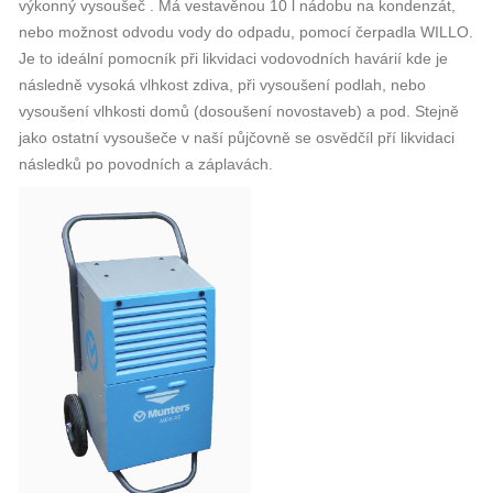
výkonný vysoušeč . Má vestavěnou 10 l nádobu na kondenzát,
nebo možnost odvodu vody do odpadu, pomocí čerpadla WILLO.
Je to ideální pomocník při likvidaci vodovodních havárií kde je
následně vysoká vlhkost zdiva, při vysoušení podlah, nebo
vysoušení vlhkosti domů (dosoušení novostaveb) a pod. Stejně
jako ostatní vysoušeče v naší půjčovně se osvědčíl pří likvidaci
následků po povodních a záplavách.