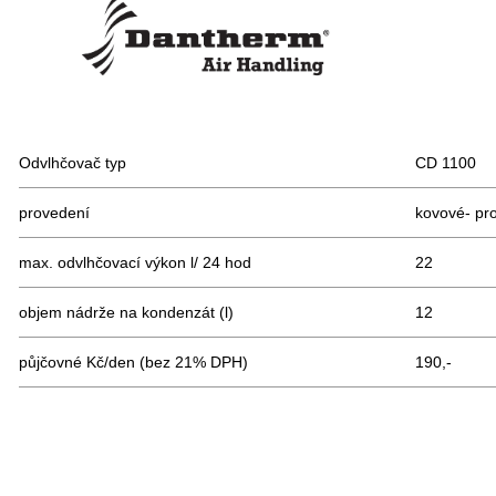
Odvlhčovač typ
CD 1100
provedení
kovové- pro
max. odvlhčovací výkon l/ 24 hod
22
objem nádrže na kondenzát (l)
12
půjčovné Kč/den (bez 21% DPH)
190,-