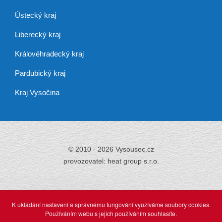
Ústecký kraj
Liberecký kraj
Královéhradecký kraj
Pardubický kraj
Kraj Vysočina
© 2010 - 2026 Vysousec.cz
provozovatel: heat group s.r.o.
Již přes 30 let
zajišťujeme odstraňování
K ukládání nastavení a správnému fungování využíváme soubory cookies.
vlhkosti,
Používáním webu s jejich používáním souhlasíte.