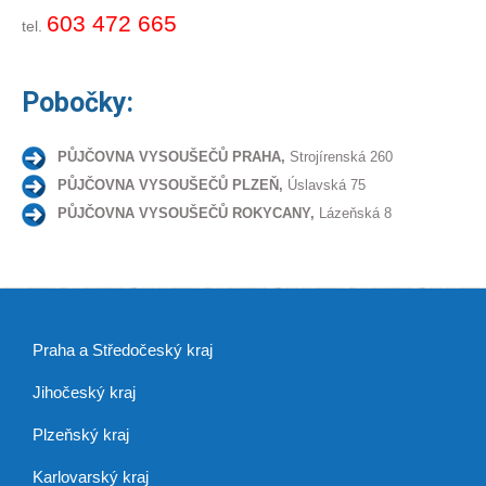
603 472 665
tel.
Pobočky:
PŮJČOVNA VYSOUŠEČŮ PRAHA,
Strojírenská 260
PŮJČOVNA VYSOUŠEČŮ PLZEŇ,
Úslavská 75
PŮJČOVNA VYSOUŠEČŮ ROKYCANY,
Lázeňská 8
Praha a Středočeský kraj
Jihočeský kraj
Plzeňský kraj
Karlovarský kraj