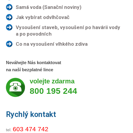
Samá voda (Sanační noviny)
Jak vybírat odvlhčovač
Vysoušení staveb, vysoušení po havárii vody
a po povodních
Co na vysoušení vlhkého zdiva
Neváhejte Nás kontaktovat
na naší bezplatné lince
volejte zdarma
800 195 244
Rychlý kontakt
603 474 742
tel.