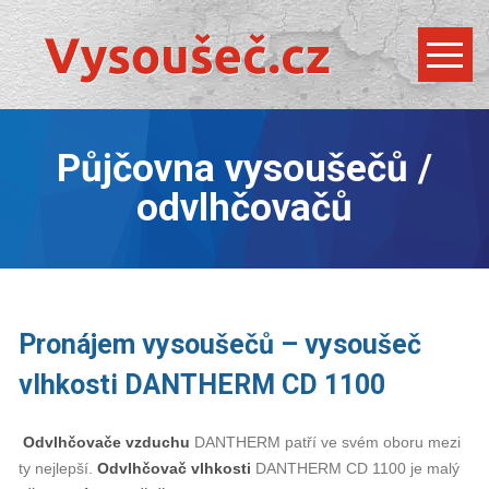
Půjčovna vysoušečů /
odvlhčovačů
Pronájem vysoušečů – vysoušeč
vlhkosti DANTHERM CD 1100
Odvlhčovače vzduchu
DANTHERM patří ve svém oboru mezi
ty nejlepší.
Odvlhčovač vlhkosti
DANTHERM CD 1100 je malý