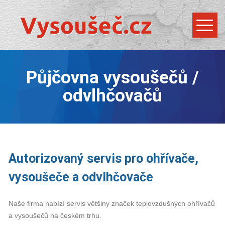
Půjčovna vysoušečů /
odvlhčovačů
Autorizovaný servis pro ohřívače,
vysoušeče a odvlhčovače
Naše firma nabízí servis většiny značek teplovzdušných ohřívačů
a vysoušečů na českém trhu.